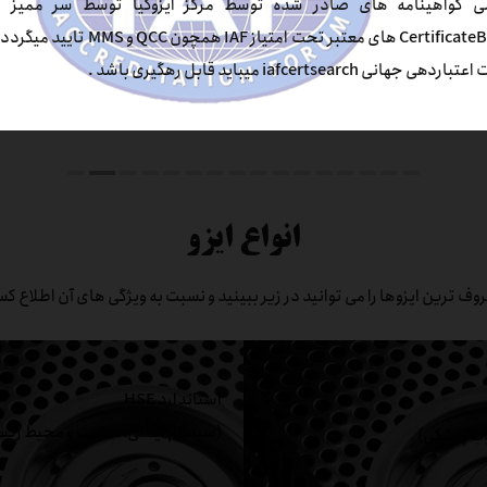
ی گواهینامه های صادر شده توسط مرکز ایزوکیا توسط سر ممیز 
CertificateBody های معتبر تحت امتیاز IAF همچون QCC و MMS
مراکز درمانی
مراکز آموزشی
دهی جهانی iafcertsearch میباید قابل رهگیری باشد .
انواع ایزو
وف ترین ایزوها را می توانید در زیر ببینید و نسبت به ویژگی های آن اطلاع ک
استاندارد HSE
(سیستم ایمنی،سلامت و محیط زی
ات پزشکی)