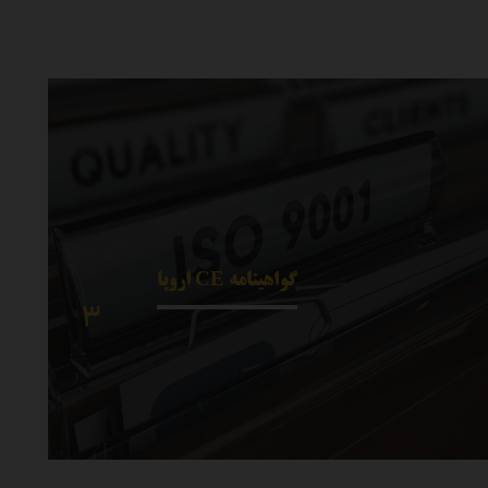
گواهینامه CE اروپا
۳