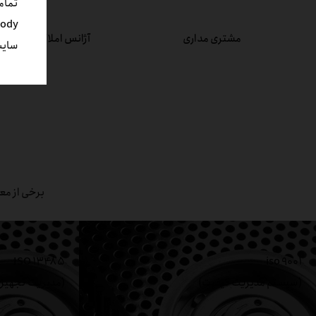
تمام
مشتری مداری
آژانس املاک
سایت اعتبار
برخی از معر
ISO 13485
iso 9001
(سیستم مدیریت کیفیت)
(مدیریت تجهیز