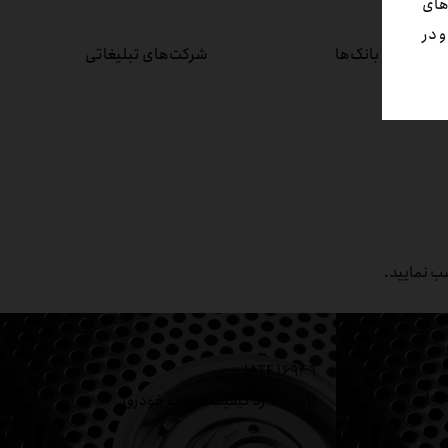
های
 تایید میگردد و در
بانک‌ها
شرکت‌های تبلیغاتی
سب نمایید.
IATF 16949
ست)
(استاندارد کیفیت صنعت خودرو)