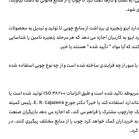
، به کسب و کارها کمک کرد تا چوب را از منابع قانونی به دست بیاورند،
ی شود.
ه های استاندارد ایزو زنجیره ی برداشت از منابع چوبی تا تولید و تبدیل به محصولات
د ایزو به کاربران اجازه می دهد که هر مرحله زنجیره تامین را شناسایی
د که آیا مواد ” تأیید شده ” هستند یا خیر.
ا عبور از چه فرایندی ساخته شده است و از چه نوع چوبی استفاده شده
مصرف کنندگان با دیدن استاندارد ایزو متوجه می شوند که آیا محصول مربوطه تائید شده است و طبق الزامات ISO 38200 تولید شده است یا
خیر؟ سپس مصرف کننده تصمیم می گیرد که از محصول منطبق بر استاندارد استفاده کند یا خیر؟ دکتر جورج E. R. Cajazeira، رئیس کمیته
ی ISO که این استاندارد را توسعه داده است، می گوید: ISO 38200 یک چارچوب مشترک را فراهم می کند، که اجازه می دهد بازیگران صنعت
 خریداران کمک خواهد کرد چوب را از منابع مختلف پیگیری کنند، در
کرد.