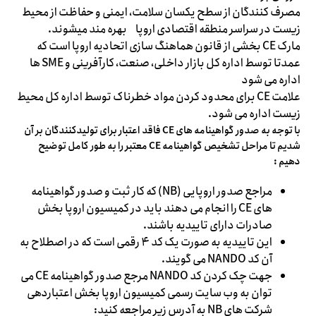
مصرف کنندگان از سطح یکسان سلامت، ایمنی و حفاظت از محیط
زیست در سراسر منطقه اقتصادی اروپا بهره مند میشوند.
مارک CE بخشی از قانون هماهنگ سازی اتحادیه اروپا است که
عمدتا توسط اداره کل بازار داخلی، صنعت، کارآفرینی و SME ها
اداره می شود
علامت CE برای محدود کردن مواد خطرناک توسط اداره کل محیط
زیست اداره می شود.
با توجه به صدور گواهینامه های CE فاقد اعتبار برای تولیدکنندگان بر آن
شدیم تا مراحل تشخیص گواهینامه CE معتبر را به طور کامل توضیح
دهیم :
مراجع صدور اروپایی (NB) که کار ثبت و صدور گواهینامه
های CE را انجام می دهند باید در کمیسیون اروپا بخش
صادرات دارای تاییدیه باشند.
این تاییدیه به صورت یک کد ۴ رقمی است که در اصطلاح به
آن کد NANDO می گویند.
جهت چک کردن کد NANDO مرجع صدور گواهینامه CE می
توان به وب سایت رسمی کمیسیون اروپا بخش اعتباردهی
شرکت های NB به آدرس زیر مراجعه کنید: