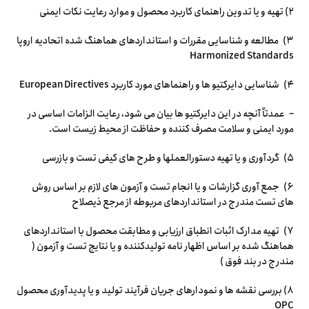
۲) تهیه و یا تدوین راهنمای کاربرد محصول و موارد رعایت نکات ایمنی
۳) مطالعه و شناسایی مقررات و استانداردهای هماهنگ شده اتحادیه اروپا
Harmonized Standards
۴) شناسایی دایرکتیو ها و راهنماهای مورد کاربرد European Directives
– عمدتاً آنچه در این دایرکتیو ها بیان می شود، رعایت الزامات اساسی در
مورد ایمنی و سلامت مصرف کننده و حفاظت از محیط زیست است.
۵) گردآوری و یا تهیه دستورالعملها و طرح های کیفی تست و بازرسی
۶) جمع آوری گزارشات و یا انجام تست و آزمون های لازم بر اساس روش
های تست مندرج در استانداردهای مربوطه از مرجع ذیصلاح
۷) تهیه مدارک اثبات انطباق ارزیابی و مطابقت محصول با استانداردهای
هماهنگ شده بر اساس اظهار نامه تولیدکننده و یا نتایج تست و آزمون (
مندرج در بند فوق )
۸) بررسی نقشه ها و نمودارهای جریان فرآیند تولید و یا پدیدآوری محصول
OPC