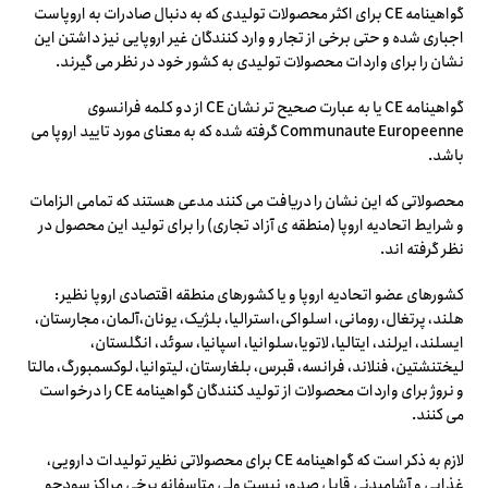
گواهینامه CE برای اکثر محصولات تولیدی که به دنبال صادرات به اروپاست
اجباری شده و حتی برخی از تجار و وارد کنندگان غیر اروپایی نیز داشتن این
نشان را برای واردات محصولات تولیدی به کشور خود در نظر می گیرند.
گواهینامه CE یا به عبارت صحیح تر نشان CE از دو کلمه فرانسوی
Communaute Europeenne گرفته شده که به معنای مورد تایید اروپا می
باشد.
محصولاتی که این نشان را دریافت می کنند مدعی هستند که تمامی الزامات
و شرایط اتحادیه اروپا (منطقه ی آزاد تجاری) را برای تولید این محصول در
نظر گرفته اند.
کشورهای عضو اتحادیه اروپا و یا کشورهای منطقه اقتصادی اروپا نظیر:
هلند، پرتغال، رومانی، اسلواکی،استرالیا، بلژیک، یونان،آلمان، مجارستان،
ایسلند، ایرلند، ایتالیا، لاتویا،سلوانیا، اسپانیا، سوئد، انگلستان،
لیختنشتین، فنلاند، فرانسه، قبرس، بلغارستان، لیتوانیا، لوکسمبورگ، مالتا
و نروژ برای واردات محصولات از تولید کنندگان گواهینامه CE را درخواست
می کنند.
لازم به ذکر است که گواهینامه CE برای محصولاتی نظیر تولیدات دارویی،
غذایی و آشامیدنی قابل صدور نیست ولی متاسفانه برخی مراکز سودجو