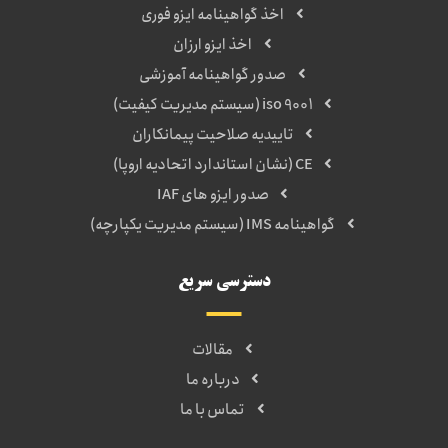
اخذ گواهینامه ایزو فوری
اخذ ایزو ارزان
صدور گواهینامه آموزشی
iso 9001 (سیستم مدیریت کیفیت)
تاییدیه صلاحیت پیمانکاران
CE (نشان استاندارد اتحادیه اروپا)
صدور ایزو های IAF
گواهینامه IMS (سیستم مدیریت یکپارچه)
دسترسی سریع
مقالات
درباره ما
تماس با ما