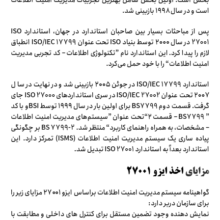
بخش است. اولین بخش شامل بهترین تجربیات مدیریت امنیت اطلاعات
است و در سال ۱۹۹۸ بازبینی شد.
پس از مباحثات بسیار بین صاحبان استاندارد در جهان، استاندارد ISO
27001 در سال ۲۰۰۰ توسط بنیاد ISO تحت عنوان ISO/IEC 17799 انطباق
لازم را پیدا کرد. این استاندارد نام ”تکنولوژی اطلاعات – کد تجربی مدیریت
امنیت اطلاعات“ را با خود حمل می‌کرد.
استاندارد ISO/IEC 17799 در جوئن ۲۰۰۵ بازبینی شد و در نهایت در سا ل
۲۰۰۷ تحت عنوان ISO/IEC 27002 در سری استانداردهای ISO 27000 جای
گرفت. قسمت دوم BS7799 برای اولین بار در سال ۱۹۹۹ توسط BSIو با کد
” BS7799 – قسمت ۲“تحت عنوان ”سیستم‌های مدیریت امنیت اطلاعات
– مشخصات، به همراه راهنمای کاربرد“ منتظر شد. BS 7799-2 بر چگونگی
پیاده ساری یک سیستم مدیریت امنیت اطلاعات (ISMS) تمرکز دارد. این
استاندارد بعداً به استاندارد ISO 27001 تبدیل شد.
مزایای
اخذ ایزو ۲۷۰۰۱
گواهینامه سیستم مدیریت امنیت اطلاعات براساس ایزو ۲۷۰۰۱ مزایای زیر را
برای سازمان دربر دارد:
نمایش دهنده وجود تضمین مستقل برای کنترل های داخلی و مطابقت با