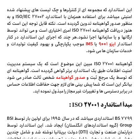
این استاندارد که مجموعه ای از کنترلرها و چک لیست های پیشنهاد شده
امنیتی میباشد برای استفاده همزمان با استاندارد ISO/IEC 27002 و به
منظور صدور گواهینامه تدوین گردیده است. نکته قابل توجه این است که
هنوز دریافت گواهینامه ISO 27001 امری اختیاری است و می تواند توسط
ارگانها و یا سازمانها اجرا نشود.هر چند که اجرای این استاندارد در کنار
استاندار
ایزو ۹۰۰۱
یا
IMS
موجب یکپارچگی و بهبود کیفیت تولیدات و
خدمات سازمان ها می شود.
گواهینامه ISO 27001 مبین این موضوع است که یک سیستم مدیریت
امنیت اطلاعات طبق یک استاندارد برتر گواهی گردیده است. گواهینامه ای
که توسط یک مرجع ثبت و
صدور گواهینامه
شخص ثالث صادر می شود
بیانگر این است که شما پیش بینی های لازم جهت حفاظت اطلاعات حساس
در برابر دسترسی ها و تغییرات غیر مجاز را مبذول نموده اید.
مبدأ استاندارد ISO 27001 :
BS 7799 استانداردی میباشد که در سال ۱۹۹۵ برای اولین بار توسط BSI
Group (گروه استانداردهای انگلستان) ایجاد شد. این استاندارد توسط
دپارتمان صنعت و تجارت (DTI) دولت بریتانیا نوشته شد و شامل چندین