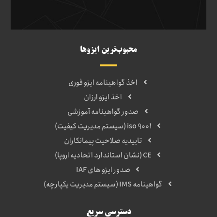
محبوب‌ترین ایزوها
اخذ گواهینامه ایزو فوری
اخذ ایزو ارزان
صدور گواهینامه آموزشی
iso 9001 (سیستم مدیریت کیفیت)
تاییدیه صلاحیت پیمانکاران
CE (نشان استاندارد اتحادیه اروپا)
صدور ایزو های IAF
گواهینامه IMS (سیستم مدیریت یکپارچه)
دسترسی سریع