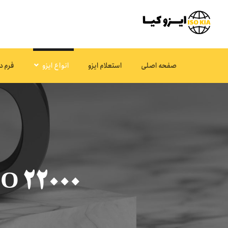
صفحه اصلی
استعلام ایزو
انواع ایزو
فرم د
ISO 22000 (سیستم مدیریت ویژه موا