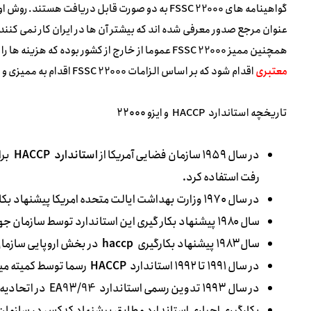
عنوان مرجع صدور معرفی شده اند که بیشتر آن ها در ایران کار نمی کنند ک
همچنین ممیز FSSC 22000 عموما از خارج از کشور بوده که هزینه ها را به شدت برای مشتری افزایش می دهد. روش دوم اینکه از
معتبری
اقدام شود که بر اساس الزامات FSSC 22000 اقدام به ممیزی و صدور می کنند و هزینه های به مراتب پایین تر دارند.
تاریخچه استاندارد
HACCP
و ایزو ۲۲۰۰۰
در سال ۱۹۵۹ سازمان فضایی آمریکا از
استاندارد
HACCP
برا
رفت استفاده کرد.
در سال ۱۹۷۰ وزارت بهداشت ایالت متحده امریکا پیشنهاد بکار گیری از استاندارد
سال ۱۹۸۰ پیشنهاد بکار گیری این استاندارد توسط سازمان جهانی غذا (
سال ۱۹۸۳ پیشنهاد بکارگیری
haccp
در بخش اروپایی سازمان 
در سال ۱۹۹۱ تا ۱۹۹۲ استاندارد
HACCP
رسما توسط کمیته میک
در سال ۱۹۹۳ تدوین رسمی استاندارد
EA93/94
در اتحادیه ا
بکارگیری اجباری استاندارد مطابق پیشنهاد کدکس در سازمان