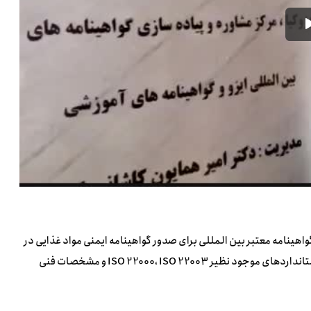
۲۲۰ (FSSC 22000) یک سیستم صدور گواهینامه معتبر بین المللی برای صدور گواهینامه ایمنی مواد غذایی در
با استفاده از استانداردهای موجود نظیر ISO 22000، ISO 22003 و مشخصات فنی