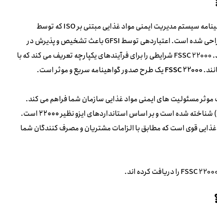
به منظور ارائه به شرکت های صنایع غذایی با گواهینامه سیستم مدیریت ایمنی مواد غذایی مبتنی بر ISO که توسط
سازمان ابتکار ایمنی جهانی غذا (GFSI) به رسمیت شناخته شده بود، طراحی شده است. اعتباردهی توسط GFSI باعث تشخیص و پذیرش در
سراسر جهان توسط تولید کنندگان و خرده فروشان مواد غذایی می شود. FSSC 22000 شرایطی را برای فرآیندهای یکپارچه تعریف می کند که با
نند.
FSSC 22000
یک طرح صدور گواهینامه سریع و موثر است.
 FSSC یک چارچوب برای مدیریت موثر مسئولیت های ایمنی مواد غذایی سازمان شما فراهم می کند.
FSSC 22000 به طور کامل توسط سازمان ابتکار ایمنی جهانی غذا (GFSI) شناخته شده است و بر اساس استانداردهای ایزو نظیر ۲۲۰۰۰ است.
ذایی قوی است که مطابق با الزامات مشتریان و مصرف کنندگان شما