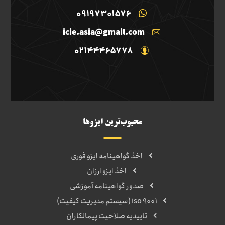
09197301576
icie.asia@gmail.com
02144465778
محبوب‌ترین ایزوها
اخذ گواهینامه ایزو فوری
اخذ ایزو ارزان
صدور گواهینامه آموزشی
iso 9001 (سیستم مدیریت کیفیت)
تاییدیه صلاحیت پیمانکاران