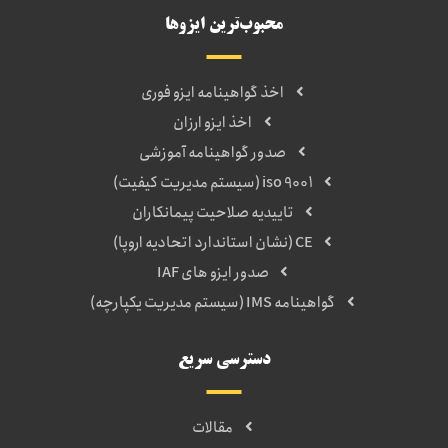
محبوب‌ترین ایزوها
اخذ گواهینامه ایزو فوری
اخذ ایزو ارزان
صدور گواهینامه آموزشی
iso 9001 (سیستم مدیریت کیفیت)
تاییدیه صلاحیت پیمانکاران
CE (نشان استاندارد اتحادیه اروپا)
صدور ایزو های IAF
گواهینامه IMS (سیستم مدیریت یکپارچه)
دسترسی سریع
مقالات