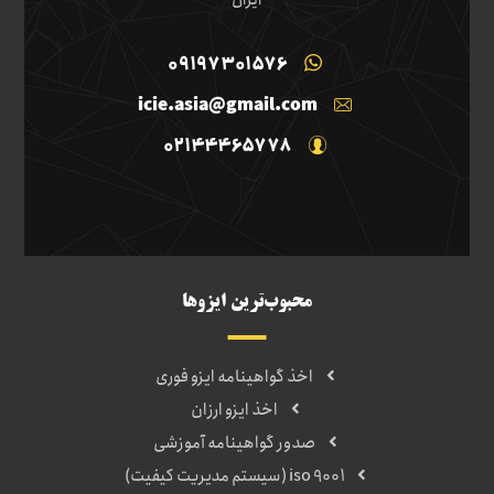
ایران
09197301576
icie.asia@gmail.com
02144465778
محبوب‌ترین ایزوها
اخذ گواهینامه ایزو فوری
اخذ ایزو ارزان
صدور گواهینامه آموزشی
iso 9001 (سیستم مدیریت کیفیت)