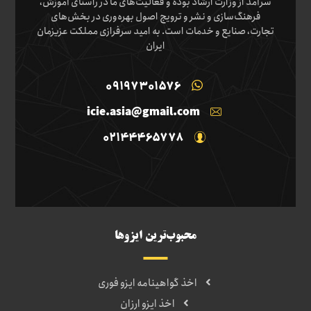
سرآمد از وزارت ارشاد بوده و فعالیت‌های ما در راستای آموزش،
فرهنگ‌سازی و نشر و ترویج اصول بهره‌وری در بخش‌های
تجارت، صنایع و خدمات است. به امید سرفرازی مملکت عزیزمان
ایران
09197301576
icie.asia@gmail.com
02144465778
محبوب‌ترین ایزوها
اخذ گواهینامه ایزو فوری
اخذ ایزو ارزان