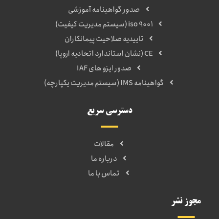
صدور گواهینامه آموزشی
iso 9001 (سیستم مدیریت کیفیت)
تاییدیه صلاحیت پیمانکاران
CE (نشان استاندارد اتحادیه اروپا)
صدور ایزو های IAF
گواهینامه IMS (سیستم مدیریت یکپارچه)
دسترسی سریع
مقالات
درباره ما
تماس با ما
مجوز نشر