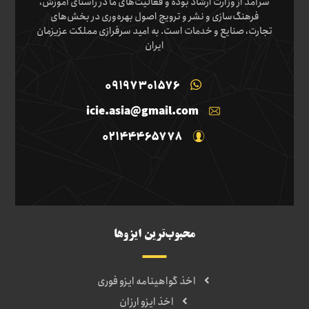
سرآمد از وزارت ارشاد بوده و فعالیت‌های ما در راستای آموزش،
فرهنگ‌سازی و نشر و ترویج اصول بهره‌وری در بخش‌های
تجارت، صنایع و خدمات است. به امید سرفرازی مملکت عزیزمان
ایران
09197301576
icie.asia@gmail.com
02144465778
محبوب‌ترین ایزوها
اخذ گواهینامه ایزو فوری
اخذ ایزو ارزان