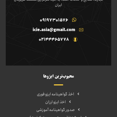
ایران
09197301576
icie.asia@gmail.com
02144465778
محبوب‌ترین ایزوها
اخذ گواهینامه ایزو فوری
اخذ ایزو ارزان
صدور گواهینامه آموزشی