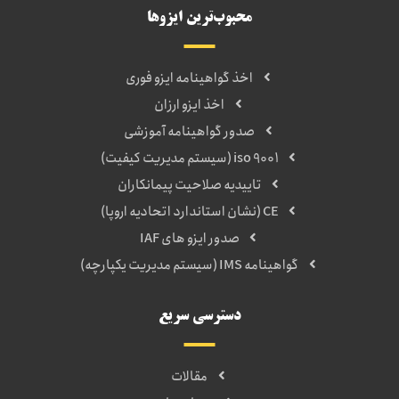
محبوب‌ترین ایزوها
اخذ گواهینامه ایزو فوری
اخذ ایزو ارزان
صدور گواهینامه آموزشی
iso 9001 (سیستم مدیریت کیفیت)
تاییدیه صلاحیت پیمانکاران
CE (نشان استاندارد اتحادیه اروپا)
صدور ایزو های IAF
گواهینامه IMS (سیستم مدیریت یکپارچه)
دسترسی سریع
مقالات