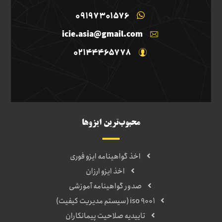
09197301576
icie.asia@gmail.com
02144465778
محبوب‌ترین ایزوها
اخذ گواهینامه ایزو فوری
اخذ ایزو ارزان
صدور گواهینامه آموزشی
iso 9001 (سیستم مدیریت کیفیت)
تاییدیه صلاحیت پیمانکاران