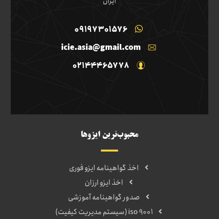
ایران
09197301576
icie.asia@gmail.com
02144465778
محبوب‌ترین ایزوها
اخذ گواهینامه ایزو فوری
اخذ ایزو ارزان
صدور گواهینامه آموزشی
iso 9001 (سیستم مدیریت کیفیت)