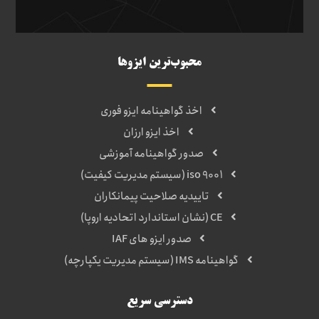
محبوب‌ترین ایزوها
اخذ گواهینامه ایزو فوری
اخذ ایزو ارزان
صدور گواهینامه آموزشی
iso 9001 (سیستم مدیریت کیفیت)
تاییدیه صلاحیت پیمانکاران
CE (نشان استاندارد اتحادیه اروپا)
صدور ایزو های IAF
گواهینامه IMS (سیستم مدیریت یکپارچه)
دسترسی سریع