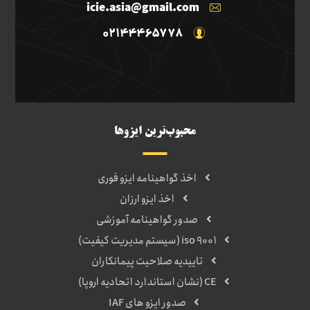
icie.asia@gmail.com
02144465778
محبوب‌ترین ایزوها
اخذ گواهینامه ایزو فوری
اخذ ایزو ارزان
صدور گواهینامه آموزشی
iso 9001 (سیستم مدیریت کیفیت)
تاییدیه صلاحیت پیمانکاران
CE (نشان استاندارد اتحادیه اروپا)
صدور ایزو های IAF