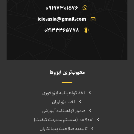
09197301576
icie.asia@gmail.com
02144465778
محبوب‌ترین ایزوها
اخذ گواهینامه ایزو فوری
اخذ ایزو ارزان
صدور گواهینامه آموزشی
iso 9001 (سیستم مدیریت کیفیت)
تاییدیه صلاحیت پیمانکاران