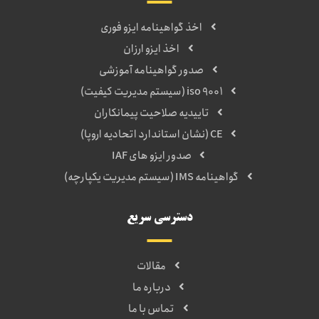
اخذ گواهینامه ایزو فوری
اخذ ایزو ارزان
صدور گواهینامه آموزشی
iso 9001 (سیستم مدیریت کیفیت)
تاییدیه صلاحیت پیمانکاران
CE (نشان استاندارد اتحادیه اروپا)
صدور ایزو های IAF
گواهینامه IMS (سیستم مدیریت یکپارچه)
دسترسی سریع
مقالات
درباره ما
تماس با ما