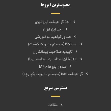
محبوب‌ترین ایزوها
اخذ گواهینامه ایزو فوری
اخذ ایزو ارزان
صدور گواهینامه آموزشی
iso 9001 (سیستم مدیریت کیفیت)
تاییدیه صلاحیت پیمانکاران
CE (نشان استاندارد اتحادیه اروپا)
صدور ایزو های IAF
گواهینامه IMS (سیستم مدیریت یکپارچه)
دسترسی سریع
مقالات