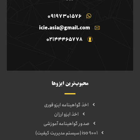
09197301576
icie.asia@gmail.com
02144465778
محبوب‌ترین ایزوها
اخذ گواهینامه ایزو فوری
اخذ ایزو ارزان
صدور گواهینامه آموزشی
iso 9001 (سیستم مدیریت کیفیت)