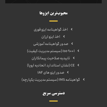
محبوب‌ترین ایزوها
اخذ گواهینامه ایزو فوری
اخذ ایزو ارزان
صدور گواهینامه آموزشی
iso 9001 (سیستم مدیریت کیفیت)
تاییدیه صلاحیت پیمانکاران
CE (نشان استاندارد اتحادیه اروپا)
صدور ایزو های IAF
گواهینامه IMS (سیستم مدیریت یکپارچه)
دسترسی سریع