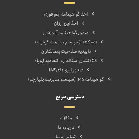
اخذ گواهینامه ایزو فوری
اخذ ایزو ارزان
صدور گواهینامه آموزشی
iso 9001 (سیستم مدیریت کیفیت)
تاییدیه صلاحیت پیمانکاران
CE (نشان استاندارد اتحادیه اروپا)
صدور ایزو های IAF
گواهینامه IMS (سیستم مدیریت یکپارچه)
دسترسی سریع
مقالات
درباره ما
تماس با ما