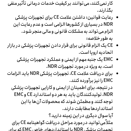
کار نمی‌کنند، می‌توانند بر کیفیت خدمات درمانی تأثیر منفی
بگذارند.
رعایت قوانین: داشتن علامت CE برای تجهیزات پزشکی
NDR در بسیاری از کشورها الزامی است و عدم رعایت این
الزام می‌تواند به مشکلات قانونی و مالی منجر شود.
به طور خلاصه:
CE یک الزام قانونی برای قرار دادن تجهیزات پزشکی در بازار
اتحادیه اروپا است.
EMC یک جنبه مهم از ایمنی و عملکرد تجهیزات پزشکی
است، به ویژه در مورد تجهیزات NDR.
برای دریافت علامت CE، تجهیزات پزشکی NDR باید الزامات
EMC را نیز برآورده کنند.
در نتیجه، برای اطمینان از ایمنی و کارایی تجهیزات پزشکی
NDR، تولیدکنندگان باید به هر دو استاندارد CE و EMC
توجه کنند و مطمئن شوند که محصولات آن‌ها با این
استانداردها مطابقت دارند.
آیا سوال دیگری در این زمینه دارید؟
مثلاً می‌توانید در مورد مراحل دریافت گواهینامه CE برای
تجهیزات پزشکی NDR یا استانداردهای خاص EMC که برای