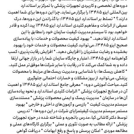
دوره‌های تخصصی و کاربردی تجهیزات پزشکی با تمرکز بر استاندارد
بین‌المللی ایزو ۱۳۴۸۵ را برگزار می‌نماید.چرا این دوره‌ها برای شما اهمیت
دارند؟ * تسلط بر استاندارد ایزو ۱۳۴۸۵: با گذراندن این دوره‌ها، درک
عمیقی از الزامات و مفاهیم کلیدی استاندارد ایزو ۱۳۴۸۵ پیدا کرده و قادر
خواهید بود تا سیستم مدیریت کیفیت سازمان خود را مطابق با این
استاندارد ارتقا دهید. * بهبود کیفیت محصولات و خدمات: با پیاده‌سازی
صحیح ایزو ۱۳۴۸۵، می‌توانید کیفیت محصولات و خدمات خود را بهبود
بخشیده و رضایت مشتریان را افزایش دهید. * افزایش رقابت‌پذیری: کسب
گواهینامه ایزو ۱۳۴۸۵، اعتبار و جایگاه سازمان شما را در بازار جهانی ارتقا
داده و به شما کمک می‌کند تا در رقابت با سایر شرکت‌ها موفق‌تر عمل کنید.
* کاهش ریسک‌ها: با شناسایی و مدیریت ریسک‌های مرتبط با محصولات
پزشکی، می‌توانید از بروز مشکلات و خسارات احتمالی جلوگیری
کنید.مباحث آموزشی دوره: * معرفی جامع استاندارد ایزو ۱۳۴۸۵ و اهمیت
آن در صنایع تجهیزات پزشکی * الزامات کلیدی استاندارد و نحوه پیاده‌سازی
آن‌ها در سازمان * مدیریت ریسک و ایمنی محصولات پزشکی * مستندسازی
سیستم مدیریت کیفیت * بازرسی و آزمون‌های داخلی و خارجی * بهبود
مستمر سیستم مدیریت کیفیتمزایای شرکت در این دوره‌ها: * تدریس
توسط دکتر کاشانی کیا، مدرس باتجربه و شناخته شده در حوزه تجهیزات
پزشکی * ارائه مطالب به صورت تئوری و عملی * برگزاری کارگاه‌های عملی و
مطالعه موردی * امکان پرسش و پاسخ و رفع ابهامات * دریافت گواهی