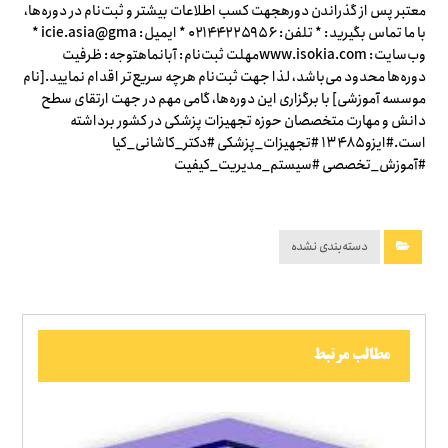
معتبر پس از گذراندن دورهجهت کسب اطلاعات بیشتر و ثبت‌نام در دوره‌ها،
با ما تماس بگیرید: * تلفن: ۰۲۱۴۴۲۲۵۹۵۶ * ایمیل: icie.asia@gma *
وب‌سایت: www.isokia.comمهلت ثبت‌نام: آبانماهتوجه: ظرفیت
دوره‌ها محدود می‌باشد، لذا جهت ثبت‌نام هرچه سریع‌تر اقدام نمایید.[نام
موسسه آموزشی] با برگزاری این دوره‌ها، گامی مهم در جهت ارتقای سطح
دانش و مهارت متخصصان حوزه تجهیزات پزشکی در کشور برداشته
است.#ایزو۱۳۴۸۵ #تجهیزات_پزشکی #دکتر_کاشانی_کیا
#آموزش_تخصصی #سیستم_مدیریت_کیفیت
دسته‌بندی نشده
مطالب مرتبط