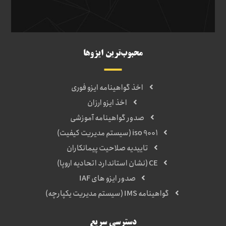
محبوب‌ترین ایزوها
اخذ گواهینامه ایزو فوری
اخذ ایزو ارزان
صدور گواهینامه آموزشی
iso 9001 (سیستم مدیریت کیفیت)
تاییدیه صلاحیت پیمانکاران
CE (نشان استاندارد اتحادیه اروپا)
صدور ایزو های IAF
گواهینامه IMS (سیستم مدیریت یکپارچه)
دسترسی سریع