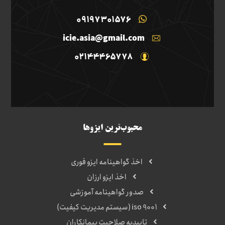
09197301576
icie.asia@gmail.com
02144465778
محبوب‌ترین ایزوها
اخذ گواهینامه ایزو فوری
اخذ ایزو ارزان
صدور گواهینامه آموزشی
iso 9001 (سیستم مدیریت کیفیت)
تاییدیه صلاحیت پیمانکاران