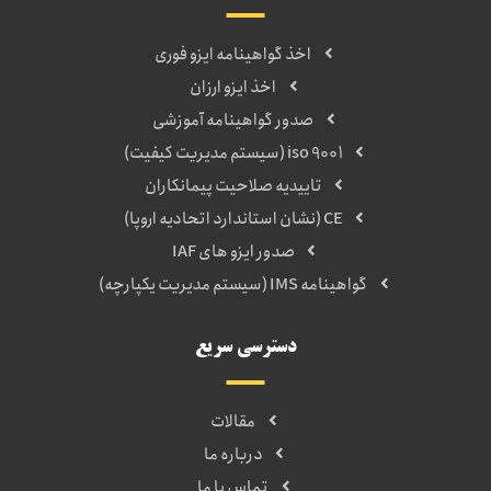
اخذ گواهینامه ایزو فوری
اخذ ایزو ارزان
صدور گواهینامه آموزشی
iso 9001 (سیستم مدیریت کیفیت)
تاییدیه صلاحیت پیمانکاران
CE (نشان استاندارد اتحادیه اروپا)
صدور ایزو های IAF
گواهینامه IMS (سیستم مدیریت یکپارچه)
دسترسی سریع
مقالات
درباره ما
تماس با ما