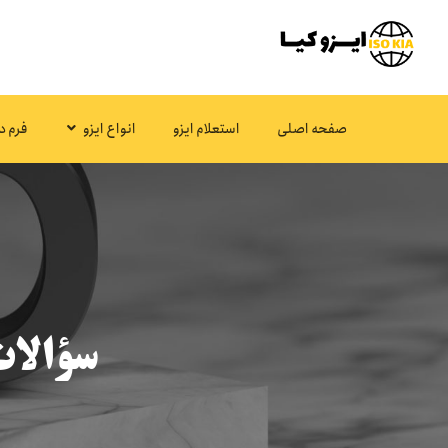
صفحه اصلی
استعلام ایزو
انواع ایزو
فرم د
سؤالات