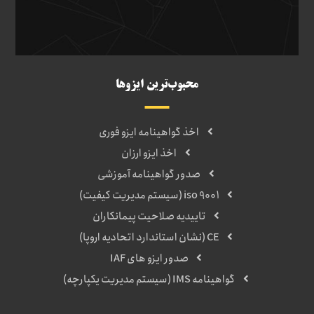
محبوب‌ترین ایزوها
اخذ گواهینامه ایزو فوری
اخذ ایزو ارزان
صدور گواهینامه آموزشی
iso 9001 (سیستم مدیریت کیفیت)
تاییدیه صلاحیت پیمانکاران
CE (نشان استاندارد اتحادیه اروپا)
صدور ایزو های IAF
گواهینامه IMS (سیستم مدیریت یکپارچه)