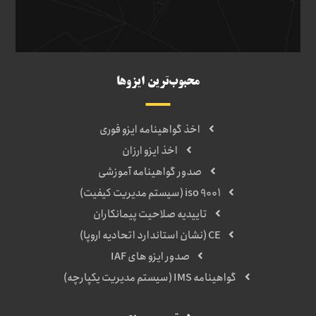
محبوب‌ترین ایزوها
اخذ گواهینامه ایزو فوری
اخذ ایزو ارزان
صدور گواهینامه آموزشی
iso 9001 (سیستم مدیریت کیفیت)
تاییدیه صلاحیت پیمانکاران
CE (نشان استاندارد اتحادیه اروپا)
صدور ایزو های IAF
گواهینامه IMS (سیستم مدیریت یکپارچه)