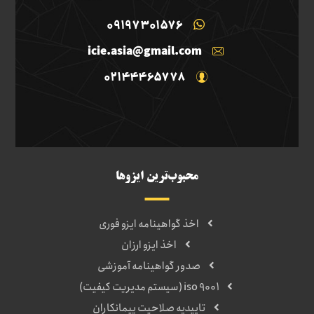
09197301576
icie.asia@gmail.com
02144465778
محبوب‌ترین ایزوها
اخذ گواهینامه ایزو فوری
اخذ ایزو ارزان
صدور گواهینامه آموزشی
iso 9001 (سیستم مدیریت کیفیت)
تاییدیه صلاحیت پیمانکاران