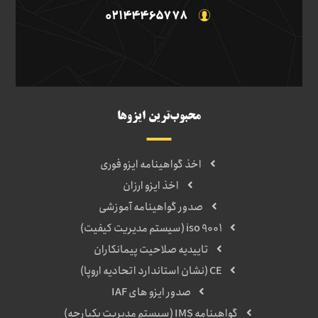
02144465778
محبوب‌ترین ایزوها
اخذ گواهینامه ایزو فوری
اخذ ایزو ارزان
صدور گواهینامه آموزشی
iso 9001 (سیستم مدیریت کیفیت)
تاییدیه صلاحیت پیمانکاران
CE (نشان استاندارد اتحادیه اروپا)
صدور ایزو های IAF
گواهینامه IMS (سیستم مدیریت یکپارچه)