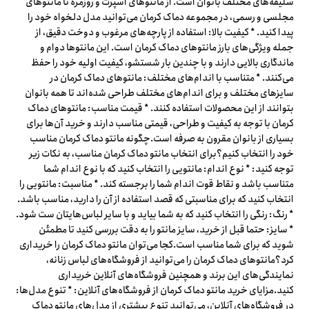
سلیقه‌های مختلف بانوان است. از مانتوهای اسپرت و روزمره تا مانتوهای
مجلسی و رسمی، در مجموعه دماک کرمان می‌توانید مدل دلخواه خود را
پیدا کنید. * کیفیت بالا: استفاده از پارچه‌های مرغوب و دوخت دقیق، از
جمله ویژگی‌های بارز مانتوهای دماک کرمان است. این مانتوها دوام و
ماندگاری بالایی دارند و با چندین بار شستشو، کیفیت اولیه خود را حفظ
می‌کنند. * متناسب با اندام‌های مختلف: مانتوهای دماک کرمان در
سایزهای مختلف و برای اندام‌های مختلف طراحی شده‌اند تا همه بانوان
بتوانند از این محصولات استفاده کنند. * قیمت مناسب: مانتوهای دماک
کرمان با توجه به کیفیت و طراحی، قیمتی مناسب دارند و خرید آن‌ها برای
بسیاری از بانوان مقرون به صرفه است.چگونه مانتو دماک کرمان مناسب
خود را انتخاب کنیم؟برای انتخاب مانتو دماک کرمان مناسب، به نکات زیر
توجه کنید: * نوع اندام: مانتویی را انتخاب کنید که با نوع اندام شما
متناسب باشد و نقاط قوت اندام شما را برجسته کند. * مناسبت: مانتویی را
انتخاب کنید که برای مناسبتی که قصد استفاده از آن را دارید، مناسب باشد.
* رنگ: رنگی را انتخاب کنید که به شما بیاید و با سایر لباس‌هایتان ست شود.
* سایز: حتما قبل از خرید، سایز مانتو را به دقت بررسی کنید تا مطمئن
شوید که برای شما مناسب است.کجا می‌توان مانتو دماک کرمان را خریداری
کرد؟مانتوهای دماک کرمان را می‌توانید از فروشگاه‌های لباس زنانه،
نمایندگی‌های این برند و همچنین فروشگاه‌های آنلاین خریداری
کنید.مزایای خرید مانتو دماک کرمان از فروشگاه‌های آنلاین: * تنوع مدل‌ها:
در فروشگاه‌های آنلاین، می‌توانید تنوع بیشتری از مدل‌های مانتو دماک