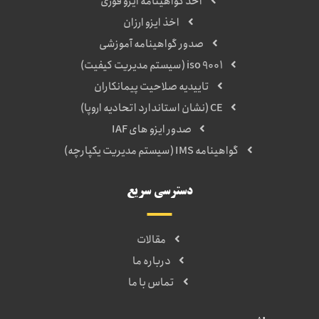
اخذ گواهینامه ایزو فوری
اخذ ایزو ارزان
صدور گواهینامه آموزشی
iso 9001 (سیستم مدیریت کیفیت)
تاییدیه صلاحیت پیمانکاران
CE (نشان استاندارد اتحادیه اروپا)
صدور ایزو های IAF
گواهینامه IMS (سیستم مدیریت یکپارچه)
دسترسی سریع
مقالات
درباره ما
تماس با ما