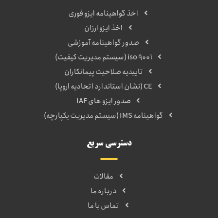
اخذ گواهینامه ایزو فوری
اخذ ایزو ارزان
صدور گواهینامه آموزشی
iso 9001 (سیستم مدیریت کیفیت)
تاییدیه صلاحیت پیمانکاران
CE (نشان استاندارد اتحادیه اروپا)
صدور ایزو های IAF
گواهینامه IMS (سیستم مدیریت یکپارچه)
دسترسی سریع
مقالات
درباره ما
تماس با ما