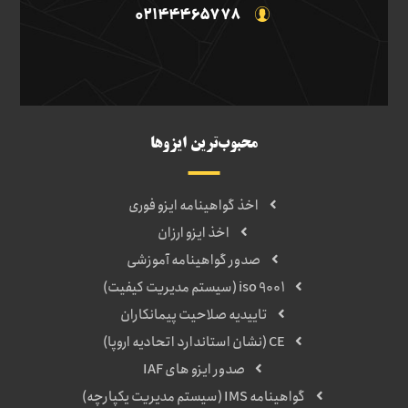
02144465778
محبوب‌ترین ایزوها
اخذ گواهینامه ایزو فوری
اخذ ایزو ارزان
صدور گواهینامه آموزشی
iso 9001 (سیستم مدیریت کیفیت)
تاییدیه صلاحیت پیمانکاران
CE (نشان استاندارد اتحادیه اروپا)
صدور ایزو های IAF
گواهینامه IMS (سیستم مدیریت یکپارچه)