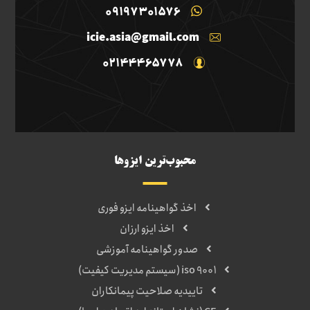
09197301576
icie.asia@gmail.com
02144465778
محبوب‌ترین ایزوها
اخذ گواهینامه ایزو فوری
اخذ ایزو ارزان
صدور گواهینامه آموزشی
iso 9001 (سیستم مدیریت کیفیت)
تاییدیه صلاحیت پیمانکاران