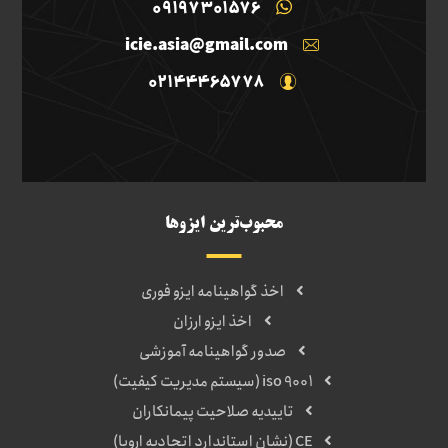
09197301576
icie.asia@gmail.com
02144465778
محبوب‌ترین ایزوها
اخذ گواهینامه ایزو فوری
اخذ ایزو ارزان
صدور گواهینامه آموزشی
iso 9001 (سیستم مدیریت کیفیت)
تاییدیه صلاحیت پیمانکاران
CE (نشان استاندارد اتحادیه اروپا)