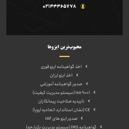
02144465778
محبوب‌ترین ایزوها
اخذ گواهینامه ایزو فوری
اخذ ایزو ارزان
صدور گواهینامه آموزشی
iso 9001 (سیستم مدیریت کیفیت)
تاییدیه صلاحیت پیمانکاران
CE (نشان استاندارد اتحادیه اروپا)
صدور ایزو های IAF
گواهینامه IMS (سیستم مدیریت یکپارچه)