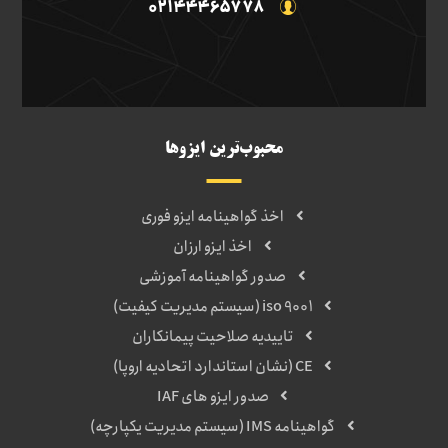
02144465778
محبوب‌ترین ایزوها
اخذ گواهینامه ایزو فوری
اخذ ایزو ارزان
صدور گواهینامه آموزشی
iso 9001 (سیستم مدیریت کیفیت)
تاییدیه صلاحیت پیمانکاران
CE (نشان استاندارد اتحادیه اروپا)
صدور ایزو های IAF
گواهینامه IMS (سیستم مدیریت یکپارچه)