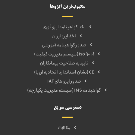
محبوب‌ترین ایزوها
اخذ گواهینامه ایزو فوری
اخذ ایزو ارزان
صدور گواهینامه آموزشی
iso 9001 (سیستم مدیریت کیفیت)
تاییدیه صلاحیت پیمانکاران
CE (نشان استاندارد اتحادیه اروپا)
صدور ایزو های IAF
گواهینامه IMS (سیستم مدیریت یکپارچه)
دسترسی سریع
مقالات