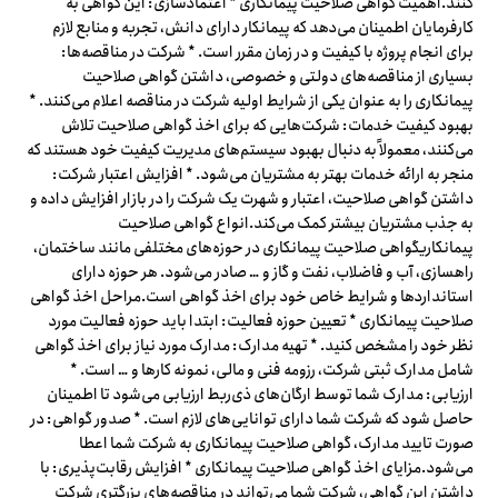
کنند.اهمیت گواهی صلاحیت پیمانکاری * اعتمادسازی: این گواهی به
کارفرمایان اطمینان می‌دهد که پیمانکار دارای دانش، تجربه و منابع لازم
برای انجام پروژه با کیفیت و در زمان مقرر است. * شرکت در مناقصه‌ها:
بسیاری از مناقصه‌های دولتی و خصوصی، داشتن گواهی صلاحیت
پیمانکاری را به عنوان یکی از شرایط اولیه شرکت در مناقصه اعلام می‌کنند. *
بهبود کیفیت خدمات: شرکت‌هایی که برای اخذ گواهی صلاحیت تلاش
می‌کنند، معمولاً به دنبال بهبود سیستم‌های مدیریت کیفیت خود هستند که
منجر به ارائه خدمات بهتر به مشتریان می‌شود. * افزایش اعتبار شرکت:
داشتن گواهی صلاحیت، اعتبار و شهرت یک شرکت را در بازار افزایش داده و
به جذب مشتریان بیشتر کمک می‌کند.انواع گواهی صلاحیت
پیمانکاریگواهی صلاحیت پیمانکاری در حوزه‌های مختلفی مانند ساختمان،
راهسازی، آب و فاضلاب، نفت و گاز و … صادر می‌شود. هر حوزه دارای
استانداردها و شرایط خاص خود برای اخذ گواهی است.مراحل اخذ گواهی
صلاحیت پیمانکاری * تعیین حوزه فعالیت: ابتدا باید حوزه فعالیت مورد
نظر خود را مشخص کنید. * تهیه مدارک: مدارک مورد نیاز برای اخذ گواهی
شامل مدارک ثبتی شرکت، رزومه فنی و مالی، نمونه کارها و … است. *
ارزیابی: مدارک شما توسط ارگان‌های ذی‌ربط ارزیابی می‌شود تا اطمینان
حاصل شود که شرکت شما دارای توانایی‌های لازم است. * صدور گواهی: در
صورت تایید مدارک، گواهی صلاحیت پیمانکاری به شرکت شما اعطا
می‌شود.مزایای اخذ گواهی صلاحیت پیمانکاری * افزایش رقابت‌پذیری: با
داشتن این گواهی، شرکت شما می‌تواند در مناقصه‌های بزرگتری شرکت