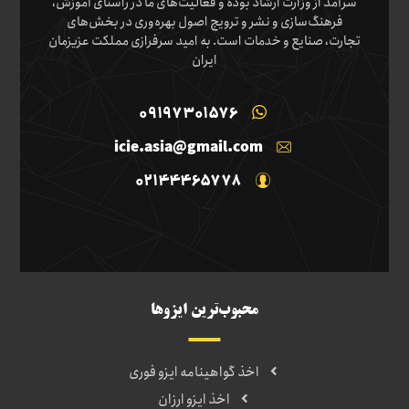
سرآمد از وزارت ارشاد بوده و فعالیت‌های ما در راستای آموزش،
فرهنگ‌سازی و نشر و ترویج اصول بهره‌وری در بخش‌های
تجارت، صنایع و خدمات است. به امید سرفرازی مملکت عزیزمان
ایران
09197301576
icie.asia@gmail.com
02144465778
محبوب‌ترین ایزوها
اخذ گواهینامه ایزو فوری
اخذ ایزو ارزان