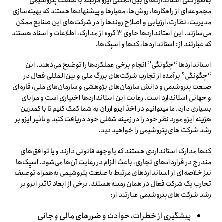
به‌طور کلی استانداردهای بین‌المللی ایزو مرتبط با صنعت پتروشیمی
مجموعه‌ای از راهکارها، روش‌ها، معیارها و پیشنهادها هستند که بهینه‌سازی
مدیریت، نظارت، ارزیابی و اصلاح روندها را در شرکت‌های این صنایع ممکن
می‌سازند. این استانداردها حاوی ۳ گروه از مدارک، اطلاعات و اسناد هستند
که عبارتند از: استانداردها، کدها و اسپک‌ها.
استانداردها “چگونگی” انجام برخی عملکردها را توضیح می‌دهند. این
“چگونگی” برآمده از تجارب شرکت‌های بزرگ ملی و بین‌المللی فعال در
صنعت پتروشیمی و دانش سازمان‌های پژوهشی و سازمان‌های ملی، قاره‌ای
و جهانی استاندارد است. رعایت این استانداردها اختیاری است و مزایای
بسیاری دارد. ما میتوانیم در
اخذ ایزو ارزان
به شما کمک کنیم تا با کمترین
هزینه ایزو مورد نظر خود را در زمینه شغلی خود دریافت کنید و تاثیر ایزو بر
رشد شرکت های پتروشیمی را خواهید دید.
کدها مدارک استانداردی هستند که یا وجهه قانونی دارند و یا توافق‌های
مندرج در قراردادهای تجاری، باعث الزام در رعایت آن‌ها می‌شود. اسپِک‌ها
نیز خلاصه‌ای از استانداردهای مرتبط با صنعت پتروشیمی به‌همراه توصیف
تجارب یک شرکت فعال در همان زمینه هستند. برخی از ابعاد تاثیر ایزو بر
رشد شرکت های پتروشیمی عبارتند از:
پیشگیری از خطرات، حوادث و ضررهای مالی و جانی