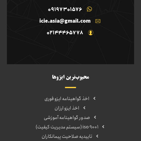
09197301576
icie.asia@gmail.com
02144465778
محبوب‌ترین ایزوها
اخذ گواهینامه ایزو فوری
اخذ ایزو ارزان
صدور گواهینامه آموزشی
iso 9001 (سیستم مدیریت کیفیت)
تاییدیه صلاحیت پیمانکاران