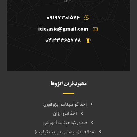
09197301576
icie.asia@gmail.com
02144465778
محبوب‌ترین ایزوها
اخذ گواهینامه ایزو فوری
اخذ ایزو ارزان
صدور گواهینامه آموزشی
iso 9001 (سیستم مدیریت کیفیت)