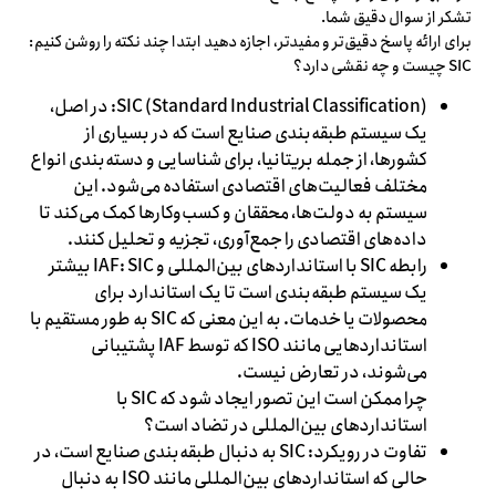
تشکر از سوال دقیق شما.
برای ارائه پاسخ دقیق‌تر و مفیدتر، اجازه دهید ابتدا چند نکته را روشن کنیم:
SIC چیست و چه نقشی دارد؟
SIC (Standard Industrial Classification): در اصل،
یک سیستم طبقه‌بندی صنایع است که در بسیاری از
کشورها، از جمله بریتانیا، برای شناسایی و دسته‌بندی انواع
مختلف فعالیت‌های اقتصادی استفاده می‌شود. این
سیستم به دولت‌ها، محققان و کسب‌وکارها کمک می‌کند تا
داده‌های اقتصادی را جمع‌آوری، تجزیه و تحلیل کنند.
رابطه SIC با استانداردهای بین‌المللی و IAF: SIC بیشتر
یک سیستم طبقه‌بندی است تا یک استاندارد برای
محصولات یا خدمات. به این معنی که SIC به طور مستقیم با
استانداردهایی مانند ISO که توسط IAF پشتیبانی
می‌شوند، در تعارض نیست.
چرا ممکن است این تصور ایجاد شود که SIC با
استانداردهای بین‌المللی در تضاد است؟
تفاوت در رویکرد: SIC به دنبال طبقه‌بندی صنایع است، در
حالی که استانداردهای بین‌المللی مانند ISO به دنبال