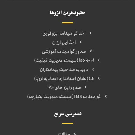
محبوب‌ترین ایزوها
اخذ گواهینامه ایزو فوری
اخذ ایزو ارزان
صدور گواهینامه آموزشی
iso 9001 (سیستم مدیریت کیفیت)
تاییدیه صلاحیت پیمانکاران
CE (نشان استاندارد اتحادیه اروپا)
صدور ایزو های IAF
گواهینامه IMS (سیستم مدیریت یکپارچه)
دسترسی سریع
مقالات