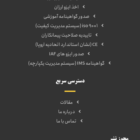
اخذ ایزو ارزان
صدور گواهینامه آموزشی
iso 9001 (سیستم مدیریت کیفیت)
تاییدیه صلاحیت پیمانکاران
CE (نشان استاندارد اتحادیه اروپا)
صدور ایزو های IAF
گواهینامه IMS (سیستم مدیریت یکپارچه)
دسترسی سریع
مقالات
درباره ما
تماس با ما
مجوز نشر