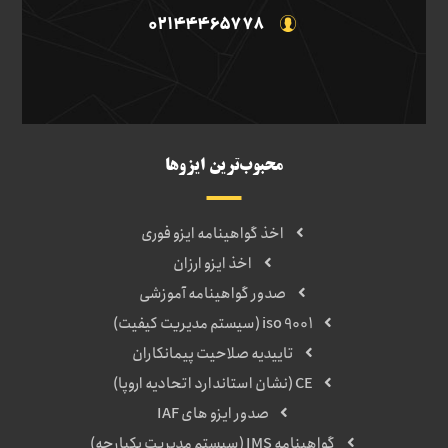
02144465778
محبوب‌ترین ایزوها
اخذ گواهینامه ایزو فوری
اخذ ایزو ارزان
صدور گواهینامه آموزشی
iso 9001 (سیستم مدیریت کیفیت)
تاییدیه صلاحیت پیمانکاران
CE (نشان استاندارد اتحادیه اروپا)
صدور ایزو های IAF
گواهینامه IMS (سیستم مدیریت یکپارچه)