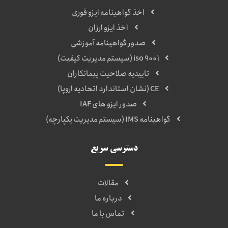
اخذ گواهینامه ایزو فوری
اخذ ایزو ارزان
صدور گواهینامه آموزشی
iso 9001 (سیستم مدیریت کیفیت)
تاییدیه صلاحیت پیمانکاران
CE (نشان استاندارد اتحادیه اروپا)
صدور ایزو های IAF
گواهینامه IMS (سیستم مدیریت یکپارچه)
دسترسی سریع
مقالات
درباره ما
تماس با ما